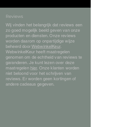
Reviews
Wij vinden het belangrijk dat reviews een
zo goed mogelijk beeld geven van onze
producten en diensten. Onze reviews
worden daarom op onpartijdige wijze
beheerd door
WebwinkelKeur
.
WebwinkelKeur heeft maatregelen
genomen om de echtheid van reviews te
garanderen. Je kunt lezen over deze
maatregelen
hier
. Onze klanten worden
niet beloond voor het schrijven van
reviews. Er worden geen kortingen of
andere cadeaus gegeven.