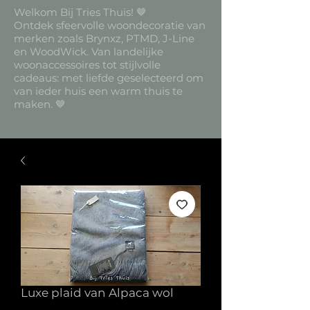
Welkom Bij Tries Thuis! 🤎
Ontdek sfeervolle woondecoratie van
merken zoals Brynxz, PTMD, J-Line
en WoodWick. Van landelijke
woonaccessoires tot stijlvolle
cadeaus: met liefde geselecteerd om
van ieder huis een warm thuis te
maken. 🤎
Luxe plaid van Alpaca wol