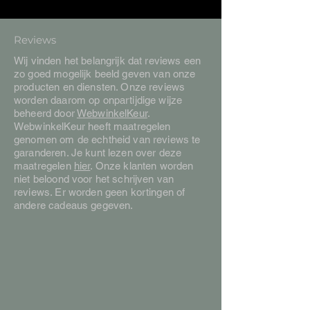
Reviews
Wij vinden het belangrijk dat reviews een
zo goed mogelijk beeld geven van onze
producten en diensten. Onze reviews
worden daarom op onpartijdige wijze
beheerd door
WebwinkelKeur
.
WebwinkelKeur heeft maatregelen
genomen om de echtheid van reviews te
garanderen. Je kunt lezen over deze
maatregelen
hier
. Onze klanten worden
niet beloond voor het schrijven van
reviews. Er worden geen kortingen of
andere cadeaus gegeven.