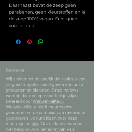
Daarnaast bevat de zeep geen
parabenen, geen kleurstoffen en is
de zeep 100% vegan. Echt goed
voor je huid!
Reviews
Wij vinden het belangrijk dat reviews een
zo goed mogelijk beeld geven van onze
producten en diensten. Onze reviews
worden daarom op onpartijdige wijze
beheerd door
WebwinkelKeur
.
WebwinkelKeur heeft maatregelen
genomen om de echtheid van reviews te
garanderen. Je kunt lezen over deze
maatregelen
hier
. Onze klanten worden
niet beloond voor het schrijven van