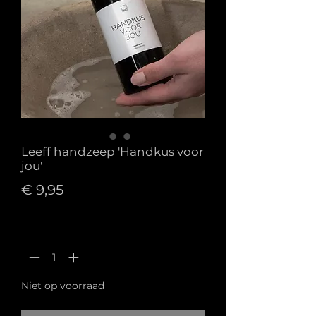
Leeff handzeep 'Handkus voor
jou'
Prijs
€ 9,95
Aantal
*
Niet op voorraad