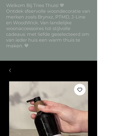
Welkom Bij Tries Thuis! 🤎
Ontdek sfeervolle woondecoratie van
merken zoals Brynxz, PTMD, J-Line
en WoodWick. Van landelijke
woonaccessoires tot stijlvolle
cadeaus: met liefde geselecteerd om
van ieder huis een warm thuis te
maken. 🤎