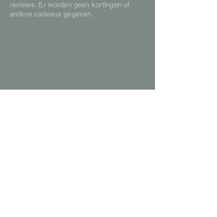
reviews. Er worden geen kortingen of
andere cadeaus gegeven.
Klantenservice
*
Contact
*
Levertijd en verzendkosten