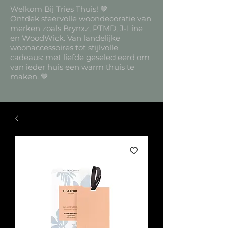
Welkom Bij Tries Thuis! 🤎
Ontdek sfeervolle woondecoratie van
merken zoals Brynxz, PTMD, J-Line
en WoodWick. Van landelijke
woonaccessoires tot stijlvolle
cadeaus: met liefde geselecteerd om
van ieder huis een warm thuis te
maken. 🤎