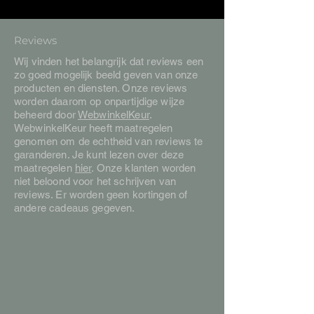
Reviews
Wij vinden het belangrijk dat reviews een
zo goed mogelijk beeld geven van onze
producten en diensten. Onze reviews
worden daarom op onpartijdige wijze
beheerd door
WebwinkelKeur
.
WebwinkelKeur heeft maatregelen
genomen om de echtheid van reviews te
garanderen. Je kunt lezen over deze
maatregelen
hier
. Onze klanten worden
niet beloond voor het schrijven van
reviews. Er worden geen kortingen of
andere cadeaus gegeven.