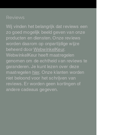
Reviews
Wij vinden het belangrijk dat reviews een
zo goed mogelijk beeld geven van onze
producten en diensten. Onze reviews
worden daarom op onpartijdige wijze
beheerd door
WebwinkelKeur
.
WebwinkelKeur heeft maatregelen
genomen om de echtheid van reviews te
garanderen. Je kunt lezen over deze
maatregelen
hier
. Onze klanten worden
niet beloond voor het schrijven van
reviews. Er worden geen kortingen of
andere cadeaus gegeven.