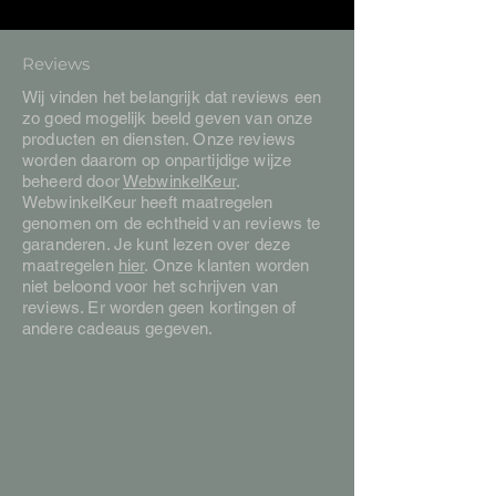
Reviews
Wij vinden het belangrijk dat reviews een
zo goed mogelijk beeld geven van onze
producten en diensten. Onze reviews
worden daarom op onpartijdige wijze
beheerd door
WebwinkelKeur
.
WebwinkelKeur heeft maatregelen
genomen om de echtheid van reviews te
garanderen. Je kunt lezen over deze
maatregelen
hier
. Onze klanten worden
niet beloond voor het schrijven van
reviews. Er worden geen kortingen of
andere cadeaus gegeven.