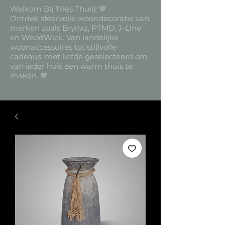
Welkom Bij Tries Thuis! 🤎
Ontdek sfeervolle woondecoratie van
merken zoals Brynxz, PTMD, J-Line
en WoodWick. Van landelijke
woonaccessoires tot stijlvolle
cadeaus: met liefde geselecteerd om
van ieder huis een warm thuis te
maken. 🤎