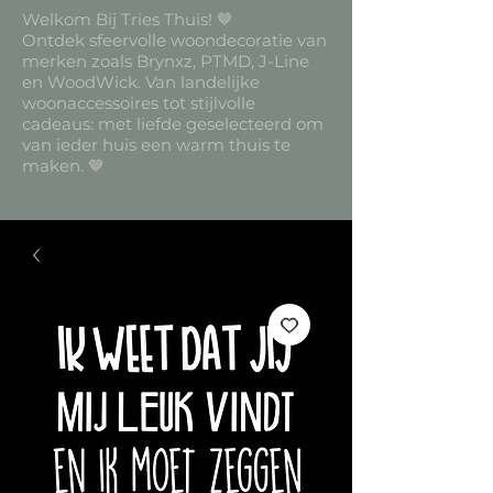
Welkom Bij Tries Thuis! 🤎
Ontdek sfeervolle woondecoratie van
merken zoals Brynxz, PTMD, J-Line
en WoodWick. Van landelijke
woonaccessoires tot stijlvolle
cadeaus: met liefde geselecteerd om
van ieder huis een warm thuis te
maken. 🤎