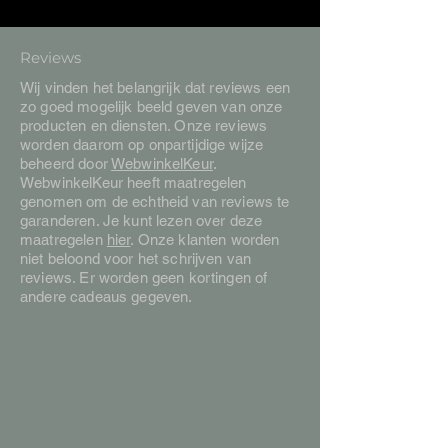
Reviews
Wij vinden het belangrijk dat reviews een
zo goed mogelijk beeld geven van onze
producten en diensten. Onze reviews
worden daarom op onpartijdige wijze
beheerd door
WebwinkelKeur
.
WebwinkelKeur heeft maatregelen
genomen om de echtheid van reviews te
garanderen. Je kunt lezen over deze
maatregelen
hier
. Onze klanten worden
niet beloond voor het schrijven van
reviews. Er worden geen kortingen of
andere cadeaus gegeven.