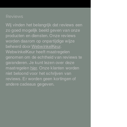
Reviews
Wij vinden het belangrijk dat reviews een
zo goed mogelijk beeld geven van onze
producten en diensten. Onze reviews
worden daarom op onpartijdige wijze
beheerd door
WebwinkelKeur
.
WebwinkelKeur heeft maatregelen
genomen om de echtheid van reviews te
garanderen. Je kunt lezen over deze
maatregelen
hier
. Onze klanten worden
niet beloond voor het schrijven van
reviews. Er worden geen kortingen of
andere cadeaus gegeven.