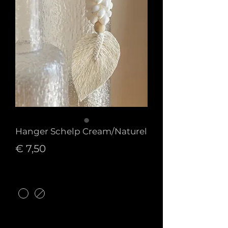
Hanger Schelp Cream/Naturel
Prijs
€ 7,50
Kleur
*
Aantal
*