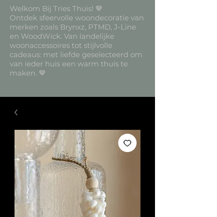
Welkom Bij Tries Thuis! 🤎
Ontdek sfeervolle woondecoratie van
merken zoals Brynxz, PTMD, J-Line
en WoodWick. Van landelijke
woonaccessoires tot stijlvolle
cadeaus: met liefde geselecteerd om
van ieder huis een warm thuis te
maken. 🤎