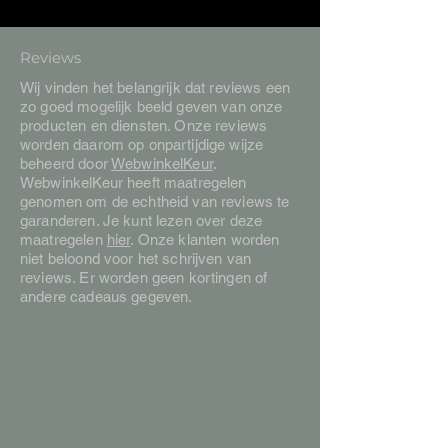
Reviews
Wij vinden het belangrijk dat reviews een
zo goed mogelijk beeld geven van onze
producten en diensten. Onze reviews
worden daarom op onpartijdige wijze
beheerd door
WebwinkelKeur
.
WebwinkelKeur heeft maatregelen
genomen om de echtheid van reviews te
garanderen. Je kunt lezen over deze
maatregelen
hier
. Onze klanten worden
niet beloond voor het schrijven van
reviews. Er worden geen kortingen of
andere cadeaus gegeven.