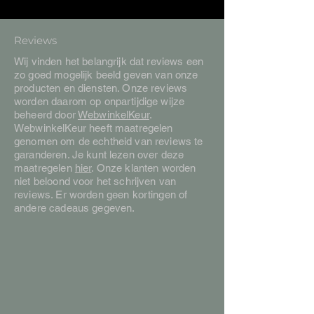
Reviews
Wij vinden het belangrijk dat reviews een
zo goed mogelijk beeld geven van onze
producten en diensten. Onze reviews
worden daarom op onpartijdige wijze
beheerd door
WebwinkelKeur
.
WebwinkelKeur heeft maatregelen
genomen om de echtheid van reviews te
garanderen. Je kunt lezen over deze
maatregelen
hier
. Onze klanten worden
niet beloond voor het schrijven van
reviews. Er worden geen kortingen of
andere cadeaus gegeven.