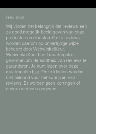
Reviews
Wij vinden het belangrijk dat reviews een
zo goed mogelijk beeld geven van onze
producten en diensten. Onze reviews
worden daarom op onpartijdige wijze
beheerd door
WebwinkelKeur
.
WebwinkelKeur heeft maatregelen
genomen om de echtheid van reviews te
garanderen. Je kunt lezen over deze
maatregelen
hier
. Onze klanten worden
niet beloond voor het schrijven van
reviews. Er worden geen kortingen of
andere cadeaus gegeven.