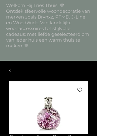
Welkom Bij Tries Thuis! 🤎
Ontdek sfeervolle woondecoratie van
merken zoals Brynxz, PTMD, J-Line
en WoodWick. Van landelijke
woonaccessoires tot stijlvolle
cadeaus: met liefde geselecteerd om
van ieder huis een warm thuis te
maken. 🤎