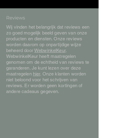
Reviews
Wij vinden het belangrijk dat reviews een
zo goed mogelijk beeld geven van onze
producten en diensten. Onze reviews
worden daarom op onpartijdige wijze
beheerd door
WebwinkelKeur
.
WebwinkelKeur heeft maatregelen
genomen om de echtheid van reviews te
garanderen. Je kunt lezen over deze
maatregelen
hier
. Onze klanten worden
niet beloond voor het schrijven van
reviews. Er worden geen kortingen of
andere cadeaus gegeven.