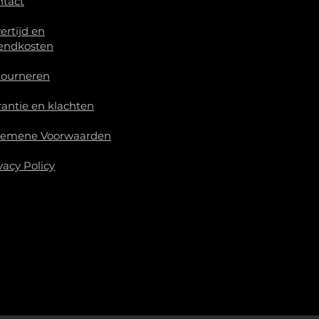
ntact
ertijd en
endkosten
tourneren
antie en klachten
gemene Voorwaarden
vacy Policy