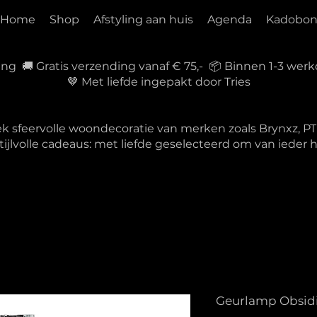
Home
Shop
Afstyling aan huis
Agenda
Kadobo
ring 🚚 Gratis verzending vanaf € 75,- 📦 Binnen 1-3 w
🤎 Met liefde ingepakt door Tries
ek sfeervolle woondecoratie van merken zoals Brynxz, 
tijlvolle cadeaus: met liefde geselecteerd om van ieder
Geurlamp Obsid