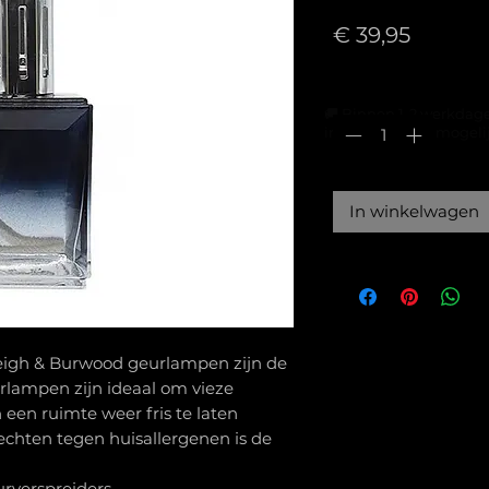
Prijs
€ 39,95
Aantal
*
Dit is een paragraaf. Klik 
🚚 Binnen 1-2 werkdag
in Prinsenbeek mogeli
om je eigen tekst toe te
voegen.
In winkelwagen
Dit is een pa
Dit is een para
om je eigen t
om je eigen te
voegen.
voegen.
hleigh & Burwood geurlampen zijn de
urlampen zijn ideaal om vieze
 een ruimte weer fris te laten
echten tegen huisallergenen is de
urverspreiders