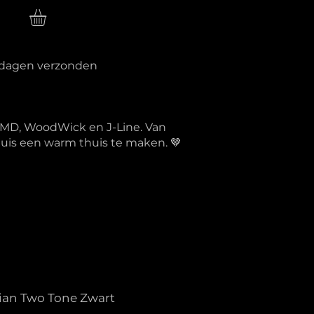
n
erkdagen verzonden
PTMD, WoodWick en J-Line. Van
 huis een warm thuis te maken. 🤎
ian Two Tone Zwart