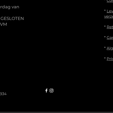
*
Co
rdag van
*
Lev
verz
S GESLOTEN
IVM
*
Re
*
Gar
*
Al
*
Pri
B34