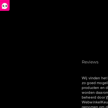
9,9
Reviews
Wij vinden het 
zo goed mogeli
producten en d
worden daarom 
beheerd door
W
WebwinkelKeur
genomen om de