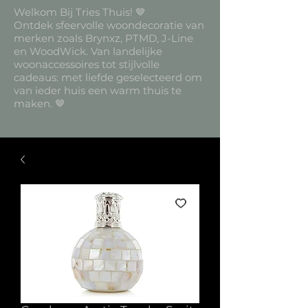
Welkom Bij Tries Thuis! 🤎
Ontdek sfeervolle woondecoratie van
merken zoals Brynxz, PTMD, J-Line
en WoodWick. Van landelijke
woonaccessoires tot stijlvolle
cadeaus: met liefde geselecteerd om
van ieder huis een warm thuis te
maken. 🤎