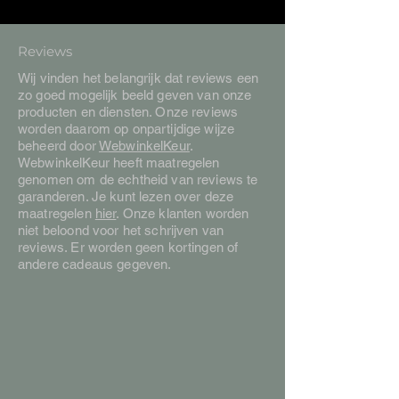
Reviews
Wij vinden het belangrijk dat reviews een
zo goed mogelijk beeld geven van onze
producten en diensten. Onze reviews
worden daarom op onpartijdige wijze
beheerd door
WebwinkelKeur
.
WebwinkelKeur heeft maatregelen
genomen om de echtheid van reviews te
garanderen. Je kunt lezen over deze
maatregelen
hier
. Onze klanten worden
niet beloond voor het schrijven van
reviews. Er worden geen kortingen of
andere cadeaus gegeven.