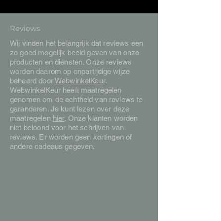
Reviews
Wij vinden het belangrijk dat reviews een
zo goed mogelijk beeld geven van onze
producten en diensten. Onze reviews
worden daarom op onpartijdige wijze
beheerd door
WebwinkelKeur
.
WebwinkelKeur heeft maatregelen
genomen om de echtheid van reviews te
garanderen. Je kunt lezen over deze
maatregelen
hier
. Onze klanten worden
niet beloond voor het schrijven van
reviews. Er worden geen kortingen of
andere cadeaus gegeven.