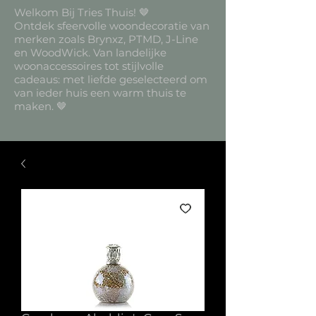
Welkom Bij Tries Thuis! 🤎
Ontdek sfeervolle woondecoratie van
merken zoals Brynxz, PTMD, J-Line
en WoodWick. Van landelijke
woonaccessoires tot stijlvolle
cadeaus: met liefde geselecteerd om
van ieder huis een warm thuis te
maken. 🤎