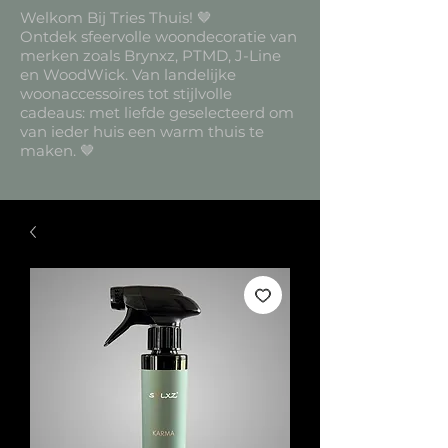
Welkom Bij Tries Thuis! 🤎
Ontdek sfeervolle woondecoratie van
merken zoals Brynxz, PTMD, J-Line
en WoodWick. Van landelijke
woonaccessoires tot stijlvolle
cadeaus: met liefde geselecteerd om
van ieder huis een warm thuis te
maken. 🤎