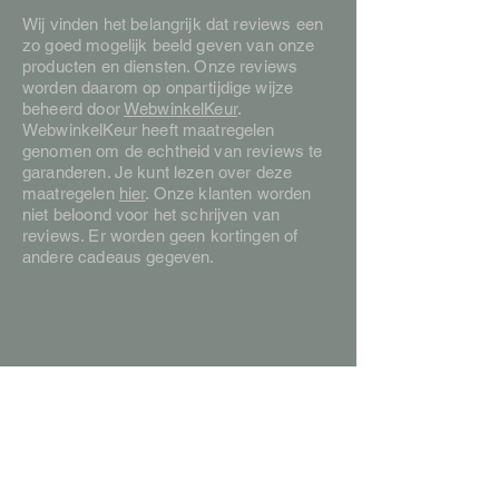
Wij vinden het belangrijk dat reviews een
zo goed mogelijk beeld geven van onze
producten en diensten. Onze reviews
worden daarom op onpartijdige wijze
beheerd door
WebwinkelKeur
.
WebwinkelKeur heeft maatregelen
genomen om de echtheid van reviews te
garanderen. Je kunt lezen over deze
maatregelen
hier
. Onze klanten worden
niet beloond voor het schrijven van
reviews. Er worden geen kortingen of
andere cadeaus gegeven.