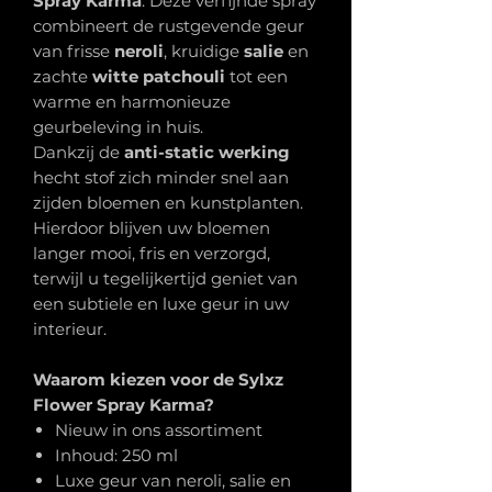
Spray Karma
. Deze verfijnde spray
combineert de rustgevende geur
van frisse
neroli
, kruidige
salie
en
zachte
witte patchouli
tot een
warme en harmonieuze
geurbeleving in huis.
Dankzij de
anti-static werking
hecht stof zich minder snel aan
zijden bloemen en kunstplanten.
Hierdoor blijven uw bloemen
langer mooi, fris en verzorgd,
terwijl u tegelijkertijd geniet van
een subtiele en luxe geur in uw
interieur.
Waarom kiezen voor de Sylxz
Flower Spray Karma?
Nieuw in ons assortiment
Inhoud: 250 ml
Luxe geur van neroli, salie en