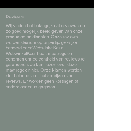
Reviews
Wij vinden het belangrijk dat reviews een
zo goed mogelijk beeld geven van onze
producten en diensten. Onze reviews
worden daarom op onpartijdige wijze
beheerd door
WebwinkelKeur
.
WebwinkelKeur heeft maatregelen
genomen om de echtheid van reviews te
garanderen. Je kunt lezen over deze
maatregelen
hier
. Onze klanten worden
niet beloond voor het schrijven van
reviews. Er worden geen kortingen of
andere cadeaus gegeven.