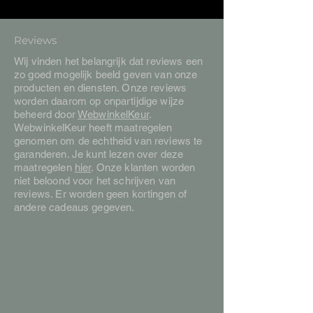
Reviews
Wij vinden het belangrijk dat reviews een
zo goed mogelijk beeld geven van onze
producten en diensten. Onze reviews
worden daarom op onpartijdige wijze
beheerd door
WebwinkelKeur
.
WebwinkelKeur heeft maatregelen
genomen om de echtheid van reviews te
garanderen. Je kunt lezen over deze
maatregelen
hier
. Onze klanten worden
niet beloond voor het schrijven van
reviews. Er worden geen kortingen of
andere cadeaus gegeven.