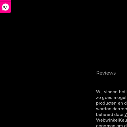
9,9
Reviews
Wij vinden het 
zo goed mogeli
producten en d
worden daarom 
beheerd door
W
WebwinkelKeur
genomen om de