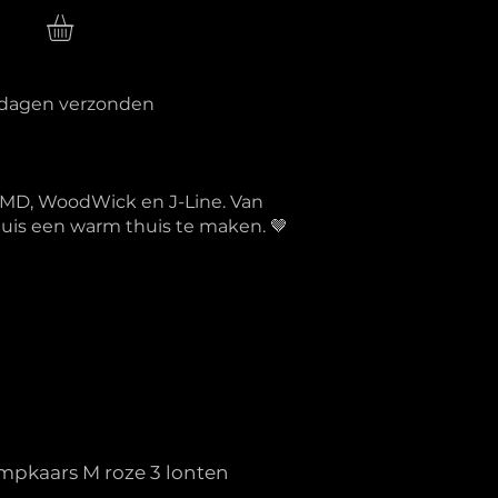
n
erkdagen verzonden
PTMD, WoodWick en J-Line. Van
 huis een warm thuis te maken. 🤎
ompkaars M roze 3 lonten