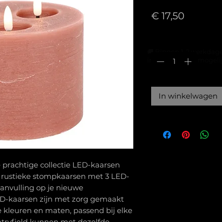
Prijs
€ 17,50
Aantal
*
Dit is een paragraaf. Klik 
🚚 Binnen 1-2 werkdag
in Prinsenbeek mogeli
om je eigen tekst toe te
voegen.
In winkelwagen
Dit is een pa
Dit is een para
om je eigen t
om je eigen te
voegen.
voegen.
e prachtige collectie LED-kaarsen
 rustieke stompkaarsen met 3 LED-
aanvulling op je nieuwe
LED-kaarsen zijn met zorg gemaakt
e kleuren en maten, passend bij elke
untryfield kunnen met dezelfde