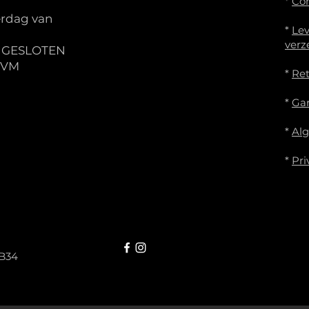
*
Co
rdag van
*
Lev
verz
S GESLOTEN
IVM
*
Re
*
Gar
*
Al
*
Pri
B34