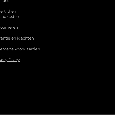
ntact
ertijd en
endkosten
tourneren
antie en klachten
gemene Voorwaarden
vacy Policy