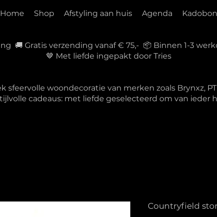
Home
Shop
Afstyling aan huis
Agenda
Kadobo
ring 🚚 Gratis verzending vanaf € 75,- 📦 Binnen 1-3 w
🤎 Met liefde ingepakt door Tries
ek sfeervolle woondecoratie van merken zoals Brynxz, 
tijlvolle cadeaus: met liefde geselecteerd om van ieder
Countryfield st