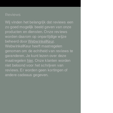
Reviews
Wij vinden het belangrijk dat reviews een
zo goed mogelijk beeld geven van onze
producten en diensten. Onze reviews
worden daarom op onpartijdige wijze
beheerd door
WebwinkelKeur
.
WebwinkelKeur heeft maatregelen
genomen om de echtheid van reviews te
garanderen. Je kunt lezen over deze
maatregelen
hier
. Onze klanten worden
niet beloond voor het schrijven van
reviews. Er worden geen kortingen of
andere cadeaus gegeven.