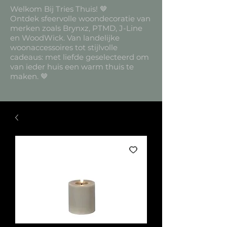
Welkom Bij Tries Thuis! 🤎
Ontdek sfeervolle woondecoratie van
merken zoals Brynxz, PTMD, J-Line
en WoodWick. Van landelijke
woonaccessoires tot stijlvolle
cadeaus: met liefde geselecteerd om
van ieder huis een warm thuis te
maken. 🤎