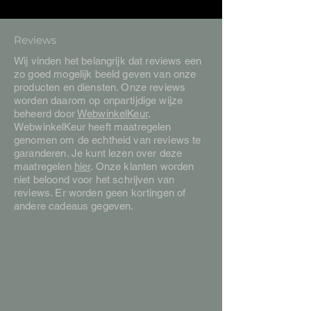
Reviews
Wij vinden het belangrijk dat reviews een
zo goed mogelijk beeld geven van onze
producten en diensten. Onze reviews
worden daarom op onpartijdige wijze
beheerd door
WebwinkelKeur
.
WebwinkelKeur heeft maatregelen
genomen om de echtheid van reviews te
garanderen. Je kunt lezen over deze
maatregelen
hier
. Onze klanten worden
niet beloond voor het schrijven van
reviews. Er worden geen kortingen of
andere cadeaus gegeven.