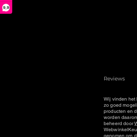
9,9
Reviews
Wij vinden het 
zo goed mogeli
producten en d
worden daarom 
beheerd door
W
WebwinkelKeur
genomen om de