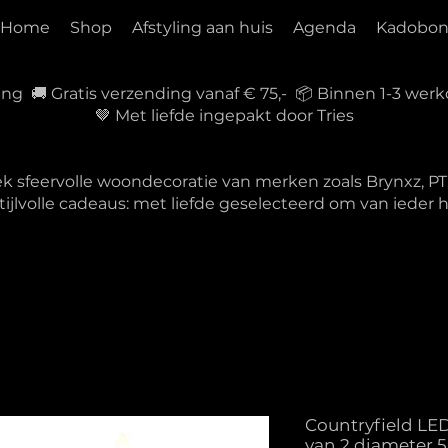
Home
Shop
Afstyling aan huis
Agenda
Kadobo
ring 🚚 Gratis verzending vanaf € 75,- 📦 Binnen 1-3 w
🤎 Met liefde ingepakt door Tries
ek sfeervolle woondecoratie van merken zoals Brynxz, 
tijlvolle cadeaus: met liefde geselecteerd om van ieder
Countryfield LE
van 2 diameter 