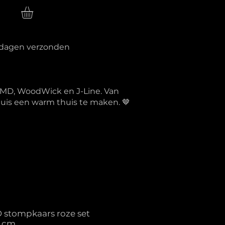
n
erkdagen verzonden
PTMD, WoodWick en J-Line. Van
 huis een warm thuis te maken. 🤎
D stompkaars roze set
5 cm