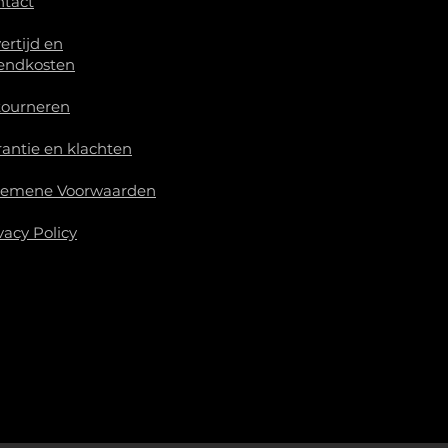
ntact
ertijd en
endkosten
tourneren
antie en klachten
gemene Voorwaarden
vacy Policy