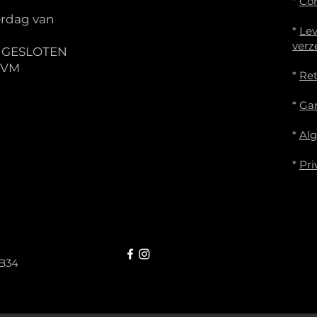
*
Co
rdag van
*
Lev
verz
S GESLOTEN
IVM
*
Re
*
Gar
*
Al
*
Pri
B34