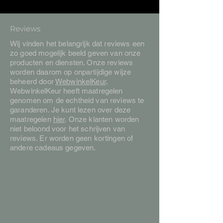
Reviews
Wij vinden het belangrijk dat reviews een
zo goed mogelijk beeld geven van onze
producten en diensten. Onze reviews
worden daarom op onpartijdige wijze
beheerd door
WebwinkelKeur
.
WebwinkelKeur heeft maatregelen
genomen om de echtheid van reviews te
garanderen. Je kunt lezen over deze
maatregelen
hier
. Onze klanten worden
niet beloond voor het schrijven van
reviews. Er worden geen kortingen of
andere cadeaus gegeven.