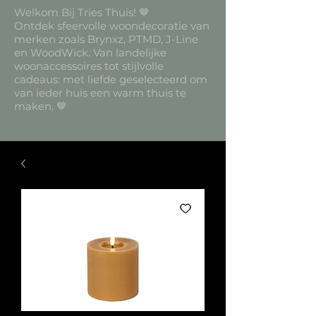
Welkom Bij Tries Thuis! 🤎
Ontdek sfeervolle woondecoratie van
merken zoals Brynxz, PTMD, J-Line
en WoodWick. Van landelijke
woonaccessoires tot stijlvolle
cadeaus: met liefde geselecteerd om
van ieder huis een warm thuis te
maken. 🤎