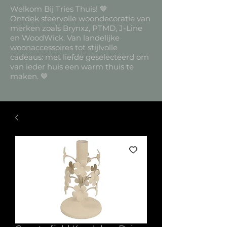
Welkom Bij Tries Thuis! 🤎
Ontdek sfeervolle woondecoratie van
merken zoals Brynxz, PTMD, J-Line
en WoodWick. Van landelijke
woonaccessoires tot stijlvolle
cadeaus: met liefde geselecteerd om
van ieder huis een warm thuis te
maken. 🤎