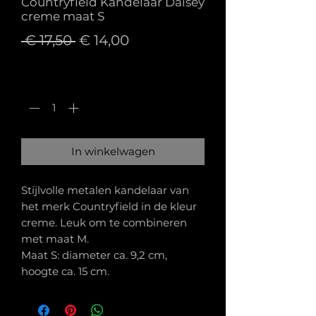
Countryfield Kandelaar Daisey
creme maat S
Normale
Verkoopprijs
 € 17,50 
€ 14,00
prijs
Aantal
*
In winkelwagen
Stijlvolle metalen kandelaar van
het merk Countryfield in de kleur
creme. Leuk om te combineren
met maat M.
Maat S: diameter ca. 9,2 cm,
hoogte ca. 15 cm.