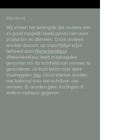
Reviews
Wij vinden het belangrijk dat reviews een
zo goed mogelijk beeld geven van onze
producten en diensten. Onze reviews
worden daarom op onpartijdige wijze
beheerd door
WebwinkelKeur
.
WebwinkelKeur heeft maatregelen
genomen om de echtheid van reviews te
garanderen. Je kunt lezen over deze
maatregelen
hier
. Onze klanten worden
niet beloond voor het schrijven van
reviews. Er worden geen kortingen of
andere cadeaus gegeven.