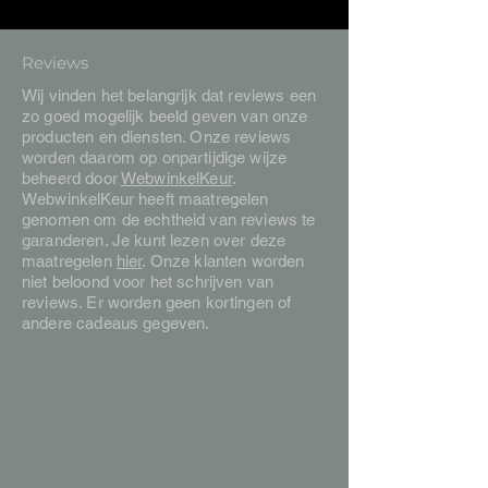
Reviews
Wij vinden het belangrijk dat reviews een
zo goed mogelijk beeld geven van onze
producten en diensten. Onze reviews
worden daarom op onpartijdige wijze
beheerd door
WebwinkelKeur
.
WebwinkelKeur heeft maatregelen
genomen om de echtheid van reviews te
garanderen. Je kunt lezen over deze
maatregelen
hier
. Onze klanten worden
niet beloond voor het schrijven van
reviews. Er worden geen kortingen of
andere cadeaus gegeven.