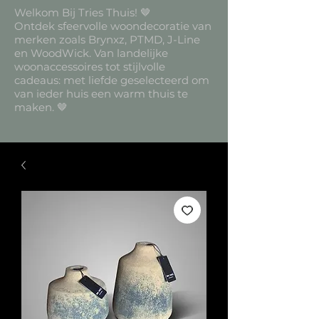
Welkom Bij Tries Thuis! 🤎
Ontdek sfeervolle woondecoratie van
merken zoals Brynxz, PTMD, J-Line
en WoodWick. Van landelijke
woonaccessoires tot stijlvolle
cadeaus: met liefde geselecteerd om
van ieder huis een warm thuis te
maken. 🤎