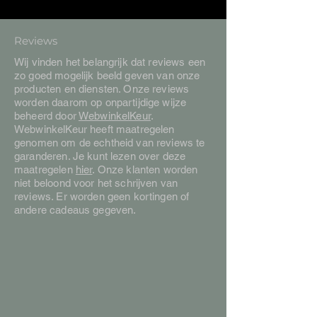
Reviews
Wij vinden het belangrijk dat reviews een
zo goed mogelijk beeld geven van onze
producten en diensten. Onze reviews
worden daarom op onpartijdige wijze
beheerd door
WebwinkelKeur
.
WebwinkelKeur heeft maatregelen
genomen om de echtheid van reviews te
garanderen. Je kunt lezen over deze
maatregelen
hier
. Onze klanten worden
niet beloond voor het schrijven van
reviews. Er worden geen kortingen of
andere cadeaus gegeven.