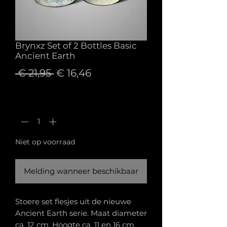
Brynxz Set of 2 Bottles Basic
Ancient Earth
Normale
Verkoopprijs
 € 21,95 
€ 16,46
prijs
Aantal
*
Niet op voorraad
Melding wanneer beschikbaar
Stoere set flesjes uit de nieuwe
Ancient Earth serie. Maat diameter
ca. 12 cm. Hoogte ca. 11 en 16 cm.