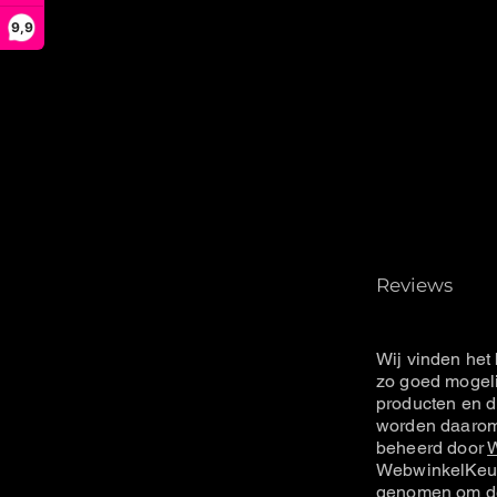
9,9
Reviews
Wij vinden het 
zo goed mogeli
producten en d
worden daarom 
beheerd door
W
WebwinkelKeur
genomen om de