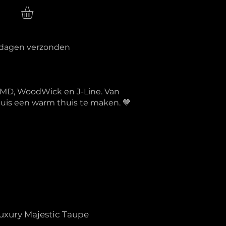
n
erkdagen verzonden
PTMD, WoodWick en J-Line. Van
 huis een warm thuis te maken. 🤎
uxury Majestic Taupe