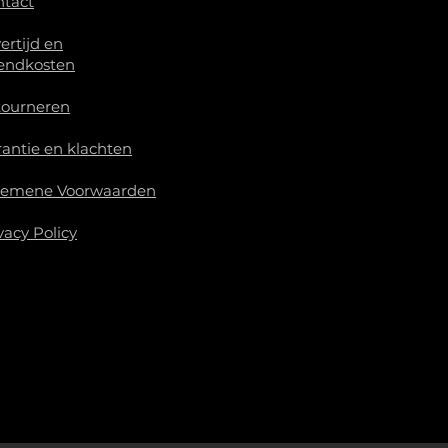
ntact
ertijd en
endkosten
tourneren
antie en klachten
gemene Voorwaarden
vacy Policy