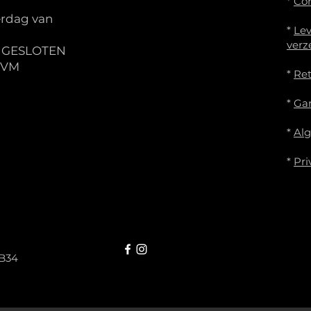
*
Co
rdag van
*
Lev
verz
S GESLOTEN
IVM
*
Re
*
Gar
*
Al
*
Pri
B34