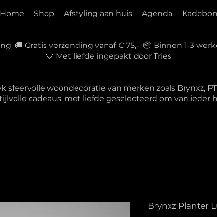
Home
Shop
Afstyling aan huis
Agenda
Kadobo
ring 🚚 Gratis verzending vanaf € 75,- 📦 Binnen 1-3 w
🤎 Met liefde ingepakt door Tries
ek sfeervolle woondecoratie van merken zoals Brynxz, 
tijlvolle cadeaus: met liefde geselecteerd om van ieder
Brynxz Planter L