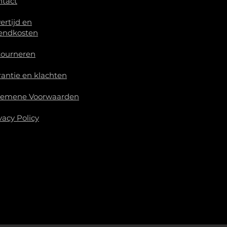
ntact
ertijd en
endkosten
tourneren
antie en klachten
gemene Voorwaarden
vacy Policy