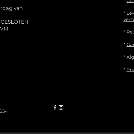
*
Co
rdag van
*
Lev
verz
S GESLOTEN
IVM
*
Re
*
Gar
*
Al
*
Pri
B34