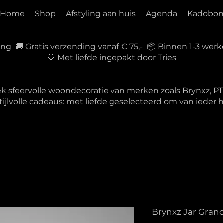
Home
Shop
Afstyling aan huis
Agenda
Kadobo
ring 🚚 Gratis verzending vanaf € 75,- 📦 Binnen 1-3 w
🤎 Met liefde ingepakt door Tries
ek sfeervolle woondecoratie van merken zoals Brynxz, 
tijlvolle cadeaus: met liefde geselecteerd om van ieder
Brynxz Jar Gran