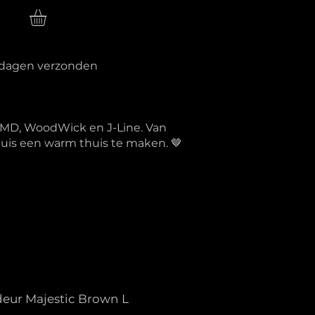
n
erkdagen verzonden
PTMD, WoodWick en J-Line. Van
 huis een warm thuis te maken. 🤎
deur Majestic Brown L