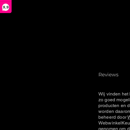
9,9
Reviews
Wij vinden het 
zo goed mogeli
producten en d
worden daarom 
beheerd door
W
WebwinkelKeur
genomen om de