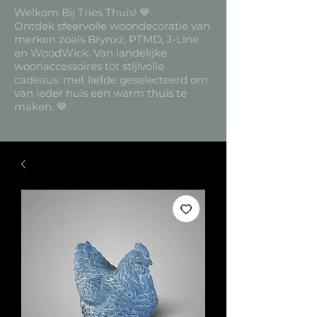
Welkom Bij Tries Thuis! 🤎
Ontdek sfeervolle woondecoratie van
merken zoals Brynxz, PTMD, J-Line
en WoodWick. Van landelijke
woonaccessoires tot stijlvolle
cadeaus: met liefde geselecteerd om
van ieder huis een warm thuis te
maken. 🤎