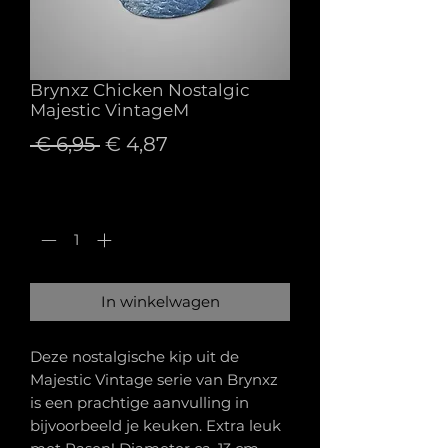
Brynxz Chicken Nostalgic
Majestic VintageM
Normale
Verkoopprijs
 € 6,95 
€ 4,87
prijs
Aantal
*
In winkelwagen
Deze nostalgische kip uit de
Majestic Vintage serie van Brynxz
is een prachtige aanvulling in
bijvoorbeeld je keuken. Extra leuk