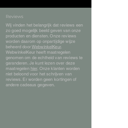
Reviews
Wij vinden het belangrijk dat reviews een
zo goed mogelijk beeld geven van onze
producten en diensten. Onze reviews
worden daarom op onpartijdige wijze
beheerd door
WebwinkelKeur
.
WebwinkelKeur heeft maatregelen
genomen om de echtheid van reviews te
garanderen. Je kunt lezen over deze
maatregelen
hier
. Onze klanten worden
niet beloond voor het schrijven van
reviews. Er worden geen kortingen of
andere cadeaus gegeven.