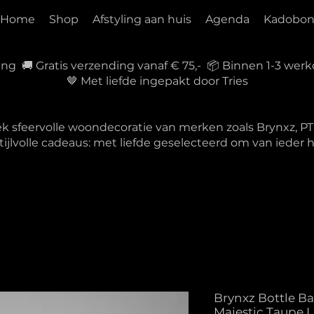
Home
Shop
Afstyling aan huis
Agenda
Kadobo
ring 🚚 Gratis verzending vanaf € 75,- 📦 Binnen 1-3 w
🤎 Met liefde ingepakt door Tries
ek sfeervolle woondecoratie van merken zoals Brynxz, 
tijlvolle cadeaus: met liefde geselecteerd om van ieder
Brynxz Bottle Ba
Majestic Taupe L