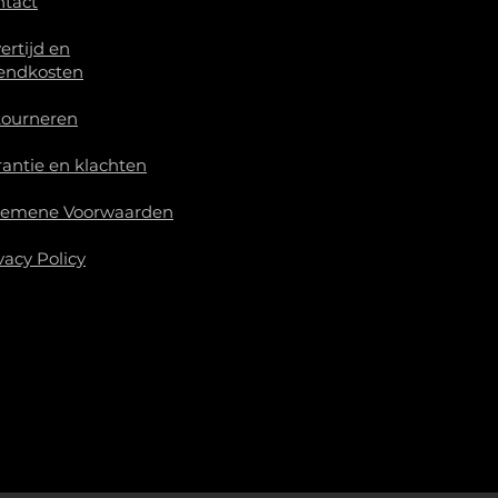
ntact
ertijd en
endkosten
tourneren
antie en klachten
gemene Voorwaarden
vacy Policy