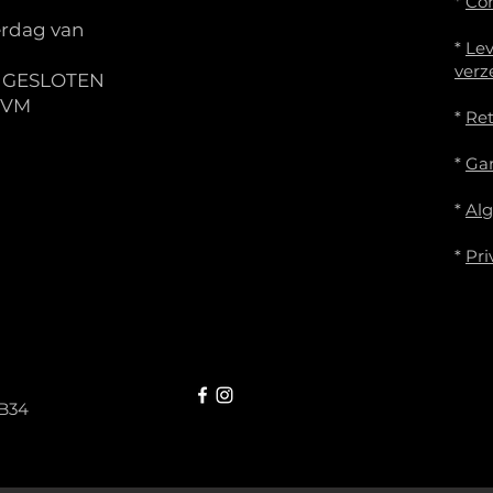
*
Co
rdag van
*
Lev
verz
S GESLOTEN
IVM
*
Re
*
Gar
*
Al
*
Pri
B34