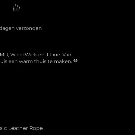
n
erkdagen verzonden
PTMD, WoodWick en J-Line. Van
 huis een warm thuis te maken. 🤎
sic Leather Rope