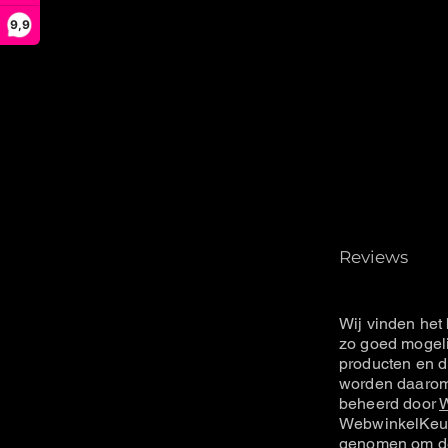
9,9
Reviews
Wij vinden het 
zo goed mogeli
producten en d
worden daarom 
beheerd door
W
WebwinkelKeur
genomen om de