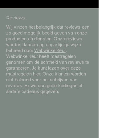
Reviews
Wij vinden het belangrijk dat reviews een
zo goed mogelijk beeld geven van onze
producten en diensten. Onze reviews
worden daarom op onpartijdige wijze
beheerd door
WebwinkelKeur
.
WebwinkelKeur heeft maatregelen
genomen om de echtheid van reviews te
garanderen. Je kunt lezen over deze
maatregelen
hier
. Onze klanten worden
niet beloond voor het schrijven van
reviews. Er worden geen kortingen of
andere cadeaus gegeven.