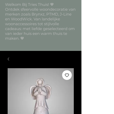
Welkom Bij Tries Thuis! 🤎
Ontdek sfeervolle woondecoratie van
merken zoals Brynxz, PTMD, J-Line
en WoodWick. Van landelijke
woonaccessoires tot stijlvolle
cadeaus: met liefde geselecteerd om
van ieder huis een warm thuis te
maken. 🤎