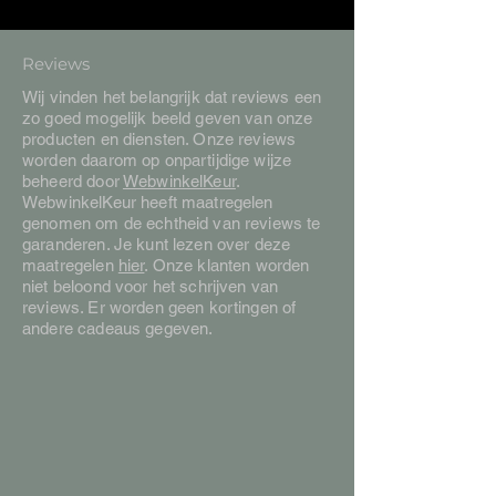
Reviews
Wij vinden het belangrijk dat reviews een
zo goed mogelijk beeld geven van onze
producten en diensten. Onze reviews
worden daarom op onpartijdige wijze
beheerd door
WebwinkelKeur
.
WebwinkelKeur heeft maatregelen
genomen om de echtheid van reviews te
garanderen. Je kunt lezen over deze
maatregelen
hier
. Onze klanten worden
niet beloond voor het schrijven van
reviews. Er worden geen kortingen of
andere cadeaus gegeven.