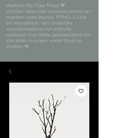
Welkom Bij Tries Thuis! 🤎
Ontdek sfeervolle woondecoratie van
merken zoals Brynxz, PTMD, J-Line
en WoodWick. Van landelijke
woonaccessoires tot stijlvolle
cadeaus: met liefde geselecteerd om
van ieder huis een warm thuis te
maken. 🤎