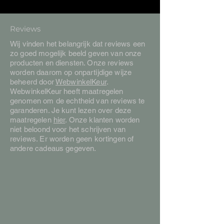
Reviews
Wij vinden het belangrijk dat reviews een
zo goed mogelijk beeld geven van onze
producten en diensten. Onze reviews
worden daarom op onpartijdige wijze
beheerd door
WebwinkelKeur
.
WebwinkelKeur heeft maatregelen
genomen om de echtheid van reviews te
garanderen. Je kunt lezen over deze
maatregelen
hier
. Onze klanten worden
niet beloond voor het schrijven van
reviews. Er worden geen kortingen of
andere cadeaus gegeven.