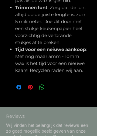
pas als de wax is gestold.
Trimmen
lont
: Zorg dat de lont
altijd op de juiste lengte is: zo'n
5 milimeter. Doe dit door met
een stukje keukenpapier heel
voorzichtig de verbrande
stukjes af te breken.
Tijd voor een neiuwe
aankoop
:
Met nog maar 5mm - 10mm
wax is het tijd voor een nieuwe
kaars! Recyclen raden wij aan.
Reviews
Wij vinden het belangrijk dat reviews een
zo goed mogelijk beeld geven van onze