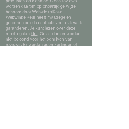
producten en diensten. Onze reviews
worden daarom op onpartijdige wijze
beheerd door
WebwinkelKeur
.
WebwinkelKeur heeft maatregelen
genomen om de echtheid van reviews te
garanderen. Je kunt lezen over deze
maatregelen
hier
. Onze klanten worden
niet beloond voor het schrijven van
reviews. Er worden geen kortingen of
andere cadeaus gegeven.